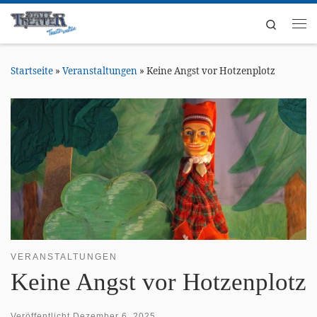
Zum Inhalt springen
Search
Me
Startseite
»
Veranstaltungen
»
Keine Angst vor Hotzenplotz
VERANSTALTUNGEN
Keine Angst vor Hotzenplotz
Veröffentlicht
Dezember 6, 2025