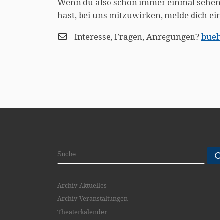
Wenn du also schon immer einmal sehen w
hast, bei uns mitzuwirken, melde dich ein
Interesse, Fragen, Anregungen?
bueh
SUCHE
Archiv-Aktuelles
Archiv-Veranstaltungen
Theaterkalender