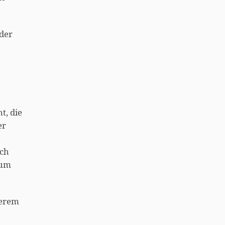
der
t, die
er
ach
 um
serem