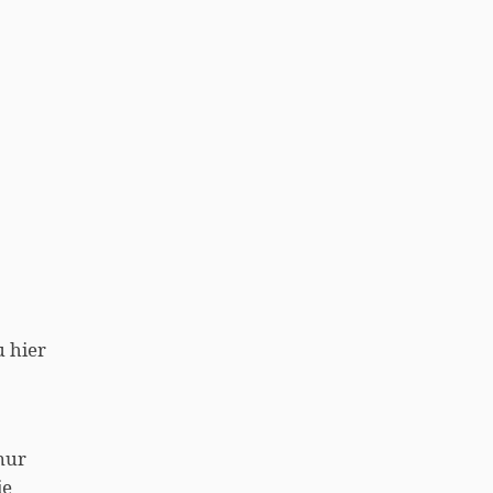
u hier
 nur
ie