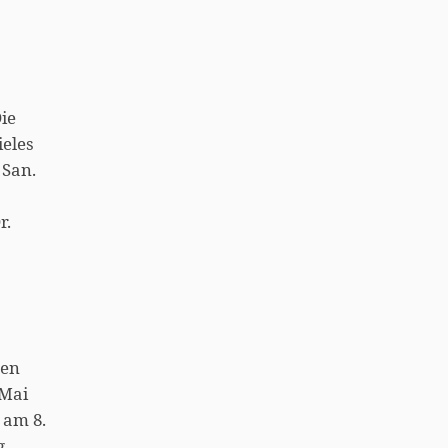
ie
ieles
 San.
r.
ten
 Mai
 am 8.
g