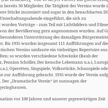
in bereits 30 Mitglieder. Die Tätigkeit des Vereins wurde 
hrere Stücke inszeniert und sogar in den benachbarten D
Unterhaltungsabende eingeführt, die sich zu
 wurden Vorträge – zum Teil mit Lichtbildern und Filme
ie von der Bevölkerung gern angenommen wurden. Auf 
er besonderen Unterstützung des damaligen Bürgermeiste
. Bis 1935 wurden insgesamt 111 Aufführungen auf die
ischen Vereins umfasste ein vielseitiges Repertoire aus
lten; so wurden verschiedene Schwänke (Raub der
z, Pension Schöller, Der keusche Lebemann u.a.), Lustsp
a.), Operetten, Singspiele, Volksstücke, Schauspiele ode
 zur Aufführung gebracht. 1935 wurde der Verein aufg
 Der „Dramatische Verein“ ist sozusagen der
geringhausen.
Situation vor 100 Jahren und unserer gegenwärtigen Zeit