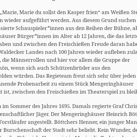
 „Marie, Marie du sollst den Kasper frien“ am Weißen Ste
ren wieder aufgeführt werden. Aus diesem Grund suchen
sierte Schauspieler*innen aus den Reihen der Bühne, a
äuser Bürger*innen im Alter ab 12 Jahren, die das letzt
haben und zwischen den Freischießen Freude daran hab
 Waldecker Landes nach 100 Jahren wieder aufleben zul
 die Männerrollen und hier vor allem die Gruppe der
hön, wenn sich auch Schützenbrüder aus den
lden würden. Das Regieteam freut sich sehr über jeden
annende Probenarbeit zu einem Stück Mengeringhäuser
t ist, zwischen den Freischießen im Theaterspiel zu blei
im Sommer des Jahres 1695. Damals regierte Graf Chris
denschaftlicher Jäger. Der Mengeringhäuser Heinrich Bö
Forstläufer angestellt. Böttchers Henner, ein junger Ma
er Burschenschaft der Stadt sehr beliebt. Kein Wunder, 