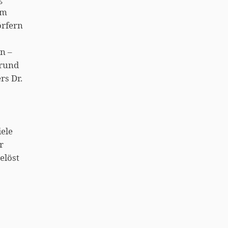
im
örfern
n –
Grund
rs Dr.
iele
r
elöst