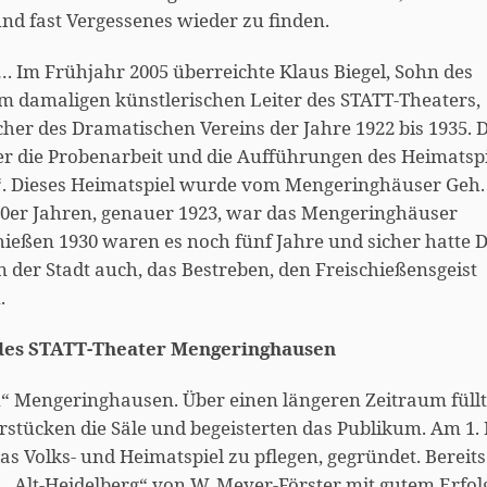
nd fast Vergessenes wieder zu finden.
l… Im Frühjahr 2005 überreichte Klaus Biegel, Sohn des
em damaligen künstlerischen Leiter des STATT-Theaters,
cher des Dramatischen Vereins der Jahre 1922 bis 1935. D
r die Probenarbeit und die Aufführungen des Heimatsp
en“. Dieses Heimatspiel wurde vom Mengeringhäuser Geh.
920er Jahren, genauer 1923, war das Mengeringhäuser
hießen 1930 waren es noch fünf Jahre und sicher hatte D
 der Stadt auch, das Bestreben, den Freischießensgeist
.
 des STATT-Theater Mengeringhausen
“ Mengeringhausen. Über einen längeren Zeitraum füll
rstücken die Säle und begeisterten das Publikum. Am 1.
as Volks- und Heimatspiel zu pflegen, gegründet. Bereits
 „Alt-Heidelberg“ von W. Meyer-Förster mit gutem Erfol