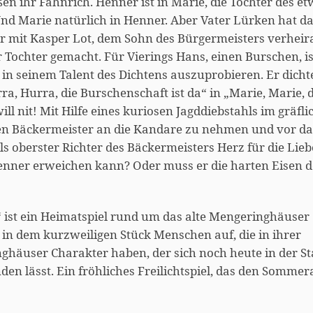
ßen ihr Fähnrich. Henner ist in Marie, die Tochter des e
nd Marie natürlich in Henner. Aber Vater Lürken hat da
er mit Kasper Lot, dem Sohn des Bürgermeisters verheir
r Tochter gemacht. Für Vierings Hans, einen Burschen, is
h in seinem Talent des Dichtens auszuprobieren. Er dicht
ra, Hurra, die Burschenschaft ist da“ in „Marie, Marie, 
ll nit! Mit Hilfe eines kuriosen Jagddiebstahls im gräfl
ten Bäckermeister an die Kandare zu nehmen und vor da
als oberster Richter des Bäckermeisters Herz für die Lieb
enner erweichen kann? Oder muss er die harten Eisen d
n“ ist ein Heimatspiel rund um das alte Mengeringhäuser
t in dem kurzweiligen Stück Menschen auf, die in ihrer
ghäuser Charakter haben, der sich noch heute in der St
den lässt. Ein fröhliches Freilichtspiel, das den Somme