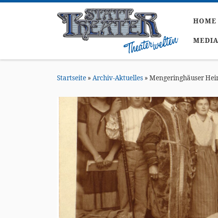
Zum Inhalt springen
HOME
MEDI
Startseite
»
Archiv-Aktuelles
»
Mengeringhäuser Heima