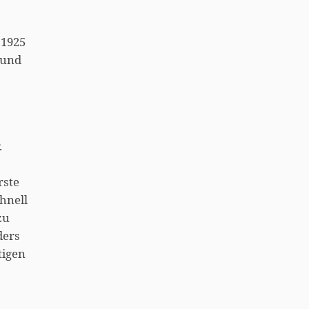
 1925
 und
.
rste
hnell
zu
ders
tigen