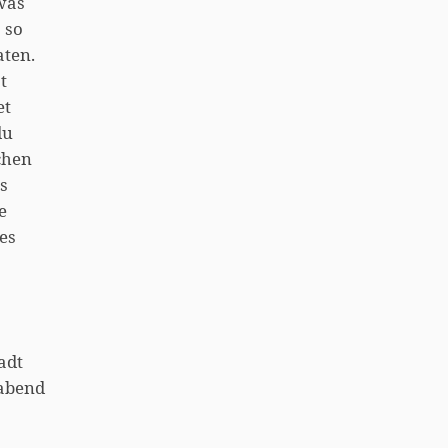
twas
 so
aten.
t
et
du
ichen
s
e
es
adt
rabend