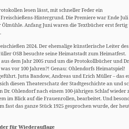
otokollen lesen lässt, mit schneller Feder ein
Freischießens-Hintergrund. Die Premiere war Ende Juli
r Ölmühle. Anfang Juni waren die Textbücher erst fertig
.
schießen 2024. Der ehemalige künstlerische Leiter des
Müller OSB besuchte seine Heimatstadt zum Heimatfest.
te aus dem Jahr 2005 rund um die Protokollbücher und Dr
 was vor 100 Jahren?! Genau: Ohlendorfs Heimatspiel!
eführt. Jutta Bandow, Andreas und Erich Müller – das e
ich diesen Theaterschatz der Stadtgeschichte an und sc
n Dr. Ohlendorf nach einem 100-jährigen Schlaf wieder 
lem im Blick auf die Frauenrollen, bearbeitet. Und beson
m fast das ganze Stück 1925 gesprochen wurde, der heu
der für Wiederauflage