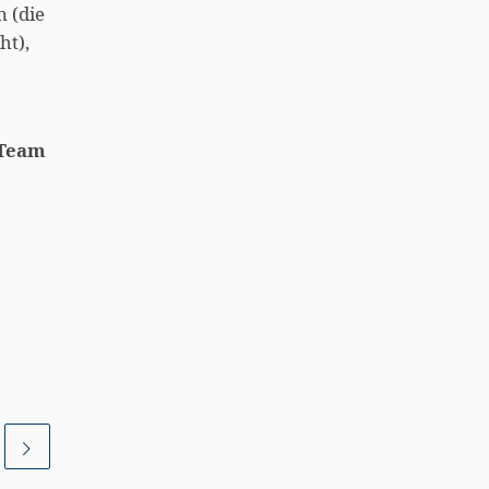
n (die
ht),
-Team