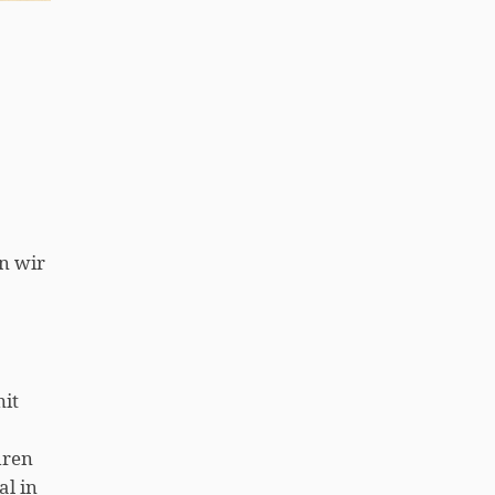
n wir
mit
hren
l in