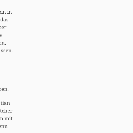
in in
 das
ber
e
en,
assen.
ben.
tian
ttcher
nn mit
denn