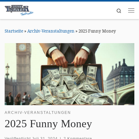
Zum Inhalt springen
Search
Me
Startseite
»
Archiv-Veranstaltungen
»
2025 Funny Money
ARCHIV-VERANSTALTUNGEN
2025 Funny Money
Veröffentlicht
Juli 31, 2024
|
2 Kommentare