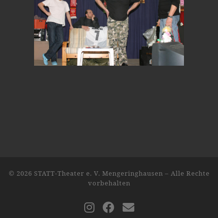
© 2026
STATT-Theater e. V. Mengeringhausen
–
Alle Rechte
vorbehalten