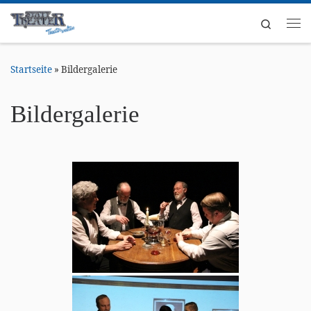
Zum Inhalt springen
Search
Me
Startseite
»
Bildergalerie
Bildergalerie