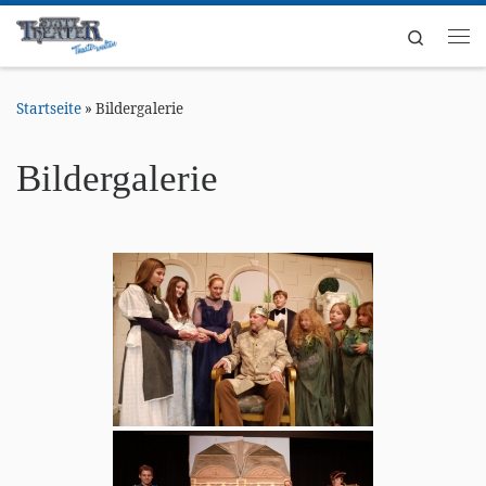
Zum Inhalt springen
Search
Me
Startseite
»
Bildergalerie
Bildergalerie