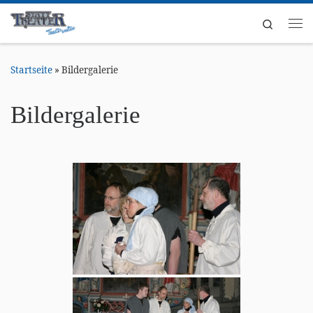
Zum Inhalt springen
Search
Me
Startseite
»
Bildergalerie
Bildergalerie