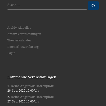
SUCHE
Such
Archiv-Aktuelles
Archiv-Veranstaltungen
Theaterkalender
Datenschutzerklärung
Login
Kommende Veranstaltungen
Keine Angst vor Hotzenplotz
26. Sep. 2026 15:00 Uhr
Keine Angst vor Hotzenplotz
27. Sep. 2026 15:00 Uhr