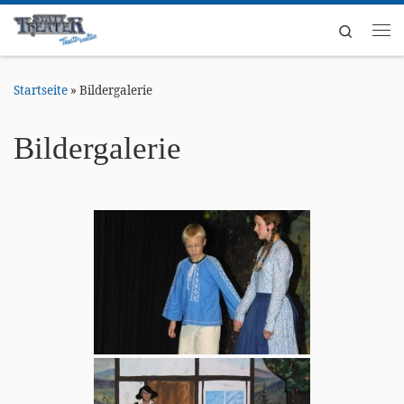
Zum Inhalt springen
Search
Me
Startseite
»
Bildergalerie
Bildergalerie