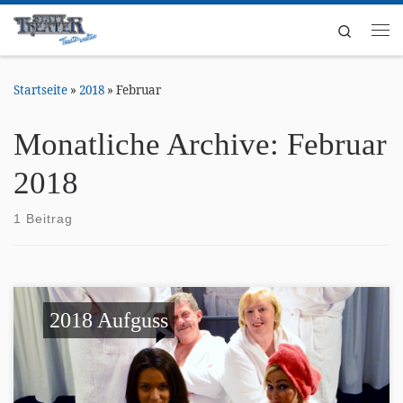
Zum Inhalt springen
Search
Me
Startseite
»
2018
»
Februar
Monatliche Archive:
Februar
2018
1 Beitrag
2018 Aufguss