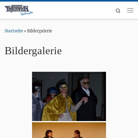
Zum Inhalt springen
Search
Me
Startseite
»
Bildergalerie
Bildergalerie